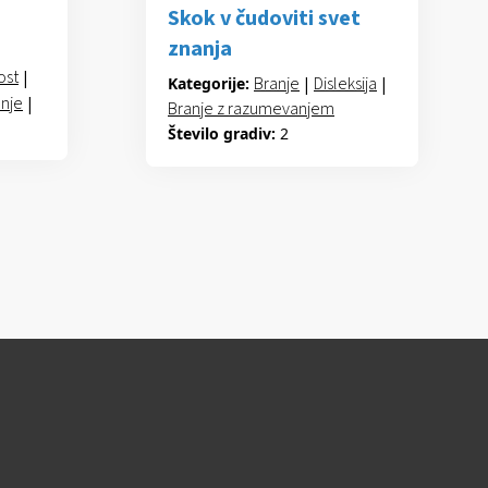
Skok v čudoviti svet
znanja
ost
|
Branje
|
Disleksija
|
Kategorije:
anje
|
Branje z razumevanjem
Število gradiv:
2