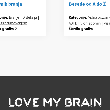
nik branja
Besede od A do Ž
Branje
|
Disleksija
|
Vidna pozorn
rije:
Kategorije:
e z razumevanjem
ADHD
|
Vidni spomin
|
Pis
o gradiv:
2
Število gradiv:
1
Disleksija
|
Izražanje
|
Besedni zaklad
|
Fonološko zavedanje