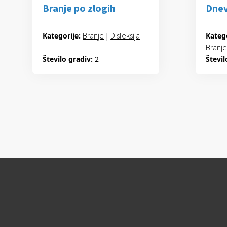
Branje po zlogih
Dnev
Branje
|
Disleksija
Kategorije:
Katego
Branj
Število gradiv:
2
Števil