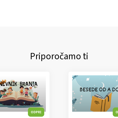
Priporočamo ti
ODPRI
O