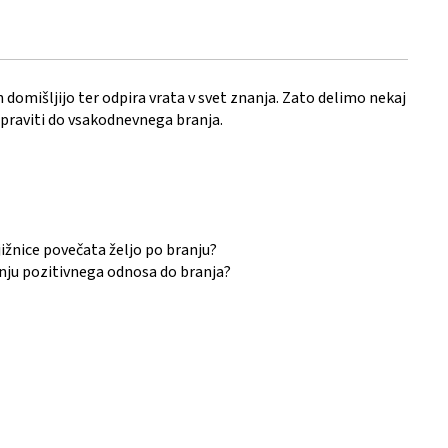
in domišljijo ter odpira vrata v svet znanja. Zato delimo nekaj
ipraviti do vsakodnevnega branja.
jižnice povečata željo po branju?
nju pozitivnega odnosa do branja?