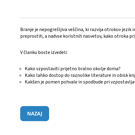
Branje je nepogrešljiva veščina, ki razvija otrokov jezik 
preprostih, a nadvse koristnih nasvetov, kako otroka pr
V članku boste izvedeli:
Kako vzpostaviti prijetno bralno okolje doma?
Kako lahko dostop do raznolike literature in obisk kn
Kakšen je pomen pohvale in spodbude pri vzpostavlja
NAZAJ