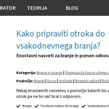
RATOR
TEORIJA
BLOG
Kako pripraviti otroka do
vsakodnevnega branja?
Enostavni nasveti za branje in pomen odnosa
Kategorija:
Branje in pisanje
|
Organizacija časa in učenje 
Področje:
Branje
|
Govor
|
Izražanje
|
Besedni zaklad
|
Moti
Nekaj enostavnih nasvetov, s pomočjo katerih bo 
otrok pa ne bo več bral z odporom.
Branje
Pozitiven odnos do branja
Vsakodnevno b