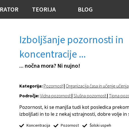
RATOR
TEORIJA
BLOG
Izboljšanje pozornosti in
koncentracije ...
... nočna mora? Ni nujno!
Kategorija:
Pozornost
|
Organizacija časa in učenje učenja
Področje:
Vidna pozornost
|
Slušna pozornost
|
Tipna poz
Pozornost, ki se manjša tudi kot posledica preko
izboljšati in to le z nekaj vztrajnosti, dobre volje i
Koncentracija
Pozornost
Šolski uspeh