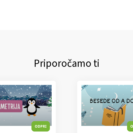
Priporočamo ti
ODPRI
O