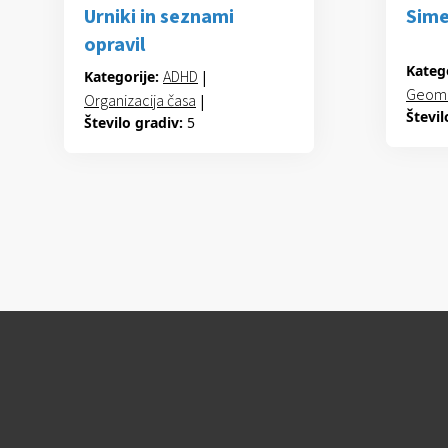
Urniki in seznami
Sime
opravil
Katego
ADHD
|
Kategorije:
Geome
Organizacija časa
|
Števil
Učenje učenja
Število gradiv:
5