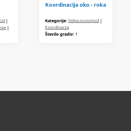
Koordinacija oko - roka
ost
|
Vidna pozornost
|
Kategorije:
Koordinacija
anje
|
Število gradiv:
1