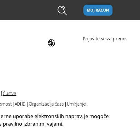
MOJ RAČUN
Prijavite se za prenos
|
Čustva
ornost
|
ADHD
|
Organizacija časa
|
Umirjanje
merne uporabe elektronskih naprav, je mogoče
n s pravilno izbranimi vajami.