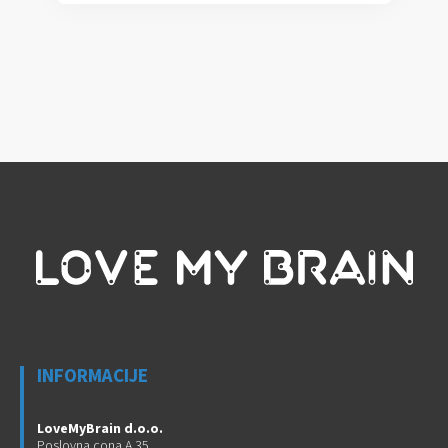
INFORMACIJE
LoveMyBrain d.o.o.
Poslovna cona A 35