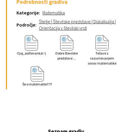
Podrobnosti gradiva
Kategorije:
Matematika
Štetje
|
Številske predstave
|
Diskalkulija
|
Področje:
Orientacija v številski vrsti
Ojoj, poštevanka! :(
Dobre številske
Težave z
predstave ...
razumevanjem
osnov matematike
Še o matematiki!??!
Seznam gradiv