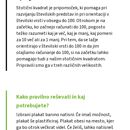
Stotični kvadrat je pripomoček, ki pomaga pri
razvijanju številskih predstav in pri orientaciji v
številski vrsti v obsegu do 100. Otrokom je na
začetku, ko začnejo računati do 100, pogosto
težko razumeti kaj je več, kaj je manj, kaj pomeni
za 10 več ali za 1 manj. Pri tem, da se lažje
orientirajo v številski vrsti do 100 in da jim
olajšamo računanje do 100, si na začetku lahko
pomagajo tudi z našim stotičnim kvadratom.
Pripravili smo ga v treh različnih velikostih.
Kako pravilno reševati in kaj
potrebujete?
Izbrani plakat barvno natisni. Če imaš možnost,
plakat še plastificiraj. Plakat obesi na mesto, kjer
ga bo otrok večkrat videl. Če želiš, lahko natisneš