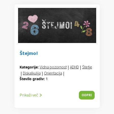
Štejmo!
Vidna pozornost
|
ADHD
|
Štetje
Kategorije:
|
Diskalkulija
|
Orientacija
|
Število gradiv:
1
Orientacija v številski vrsti
|
Za najmlajše
Prikaži več
ODPRI