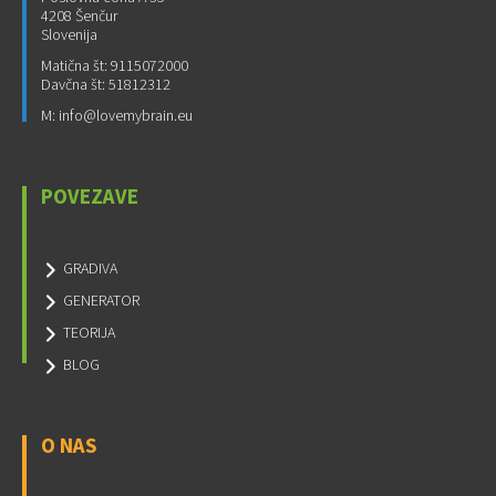
4208 Šenčur
Slovenija
Matična št: 9115072000
Davčna št: 51812312
M: info@lovemybrain.eu
POVEZAVE
GRADIVA
GENERATOR
TEORIJA
BLOG
O NAS