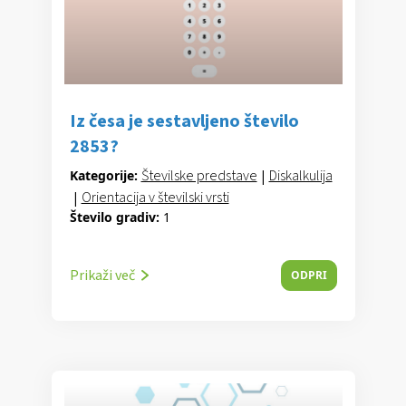
Iz česa je sestavljeno število
2853?
Številske predstave
|
Diskalkulija
Kategorije:
|
Orientacija v številski vrsti
Število gradiv:
1
Prikaži več
ODPRI