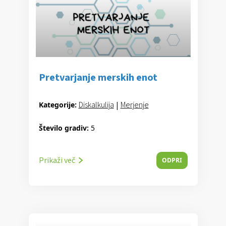
Pretvarjanje merskih enot
Diskalkulija
|
Merjenje
Kategorije:
Število gradiv:
5
Prikaži več
ODPRI